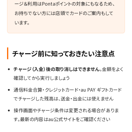
ージ＆利用はPontaポイントの対象にもなるため、
操作のご相談
店頭サポート（デー
お持ちでない方には店頭でカードのご案内もして
タ移行など）
います。
ご希望・お近くの店舗
*
お問い合わせ内容
*
チャージ前に知っておきたい注意点
チャージ（入金）後の取り消しはできません
。金額をよく
確認してから実行しましょう
通信料金合算・クレジットカード・au PAY ギフトカード
セキュリティ検証
*
でチャージした残高は、送金・出金には使えません
3 +
スパム防止のため計算の答え
操作画面やチャージ条件は変更される場合がありま
を入力してください。
4 =
す。最新の内容はau公式サイトをご確認ください
キャンペーンなどお得な情報のお知らせを希望す
る（任意）