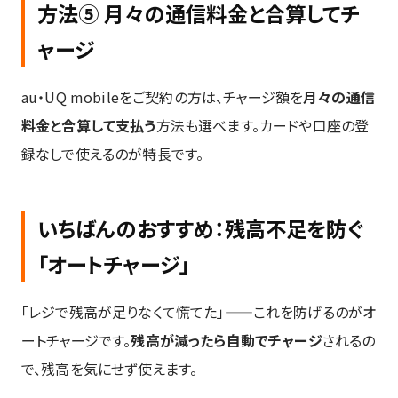
方法⑤ 月々の通信料金と合算してチ
ャージ
au・UQ mobileをご契約の方は、チャージ額を
月々の通信
料金と合算して支払う
方法も選べます。カードや口座の登
録なしで使えるのが特長です。
Contact Form
お問い合わせ
いちばんのおすすめ：残高不足を防ぐ
ご質問・ご相談、採用応募についてお気軽にお送りく
「オートチャージ」
ださい。
「レジで残高が足りなくて慌てた」——これを防げるのがオ
入力は約30秒です。しつこい営業は行いません。
ートチャージです。
残高が減ったら自動でチャージ
されるの
入力が面倒な方はLINEで相談する
で、残高を気にせず使えます。