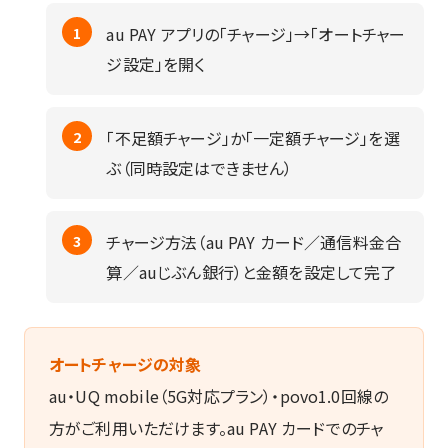
お名前
*
au PAY アプリの「チャージ」→「オートチャー
ジ設定」を開く
メールアドレス
※電話番号かどちらか必須
「不足額チャージ」か「一定額チャージ」を選
電話番号
※メールとどちらか必須
ぶ（同時設定はできません）
ご用件
*
チャージ方法（au PAY カード／通信料金合
算／auじぶん銀行）と金額を設定して完了
ご希望のお手続き・ご相談内容
※複数選択可（任意）
他社からのお乗りか
新規ご契約
え
オートチャージの対象
機種変更
プラン変更・見直し
au・UQ mobile（5G対応プラン）・povo1.0回線の
その他お手続き
故障相談
方がご利用いただけます。au PAY カードでのチャ
解約
各種相談